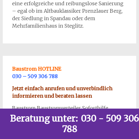
eine erfolgreiche und reibungslose Sanierung
– egal ob im Altbauklassiker Prenzlauer Berg,
der Siedlung in Spandau oder dem
Mehrfamilienhaus in Steglitz.
Baustrom HOTLINE
030 – 509 306 788
Jetzt einfach anrufen und unverbindlich
informieren und beraten lassen
Baustrom Baustromverteiler Soforthilfe
Rundum Service
Beratung unter:
030 - 509 306
Berlin & Brandenburg
788
oder einfach eine
eMail
senden an