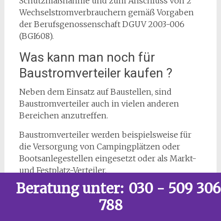
Schutzmaßnahme und zum Anschluss von 2
Wechselstromverbrauchern gemäß Vorgaben
der Berufsgenossenschaft DGUV 2003-006
(BGI608).
Was kann man noch für
Baustromverteiler kaufen ?
Neben dem Einsatz auf Baustellen, sind
Baustromverteiler auch in vielen anderen
Bereichen anzutreffen.
Baustromverteiler werden beispielsweise für
die Versorgung von Campingplätzen oder
Bootsanlegestellen eingesetzt oder als Markt-
und Festplatz-Verteiler.
Beratung unter:
030 - 509 306
Auf was können Sie sich beim
Baustromverteiler kaufen verlassen?
788
Auf einer Baustelle wird nichts mit